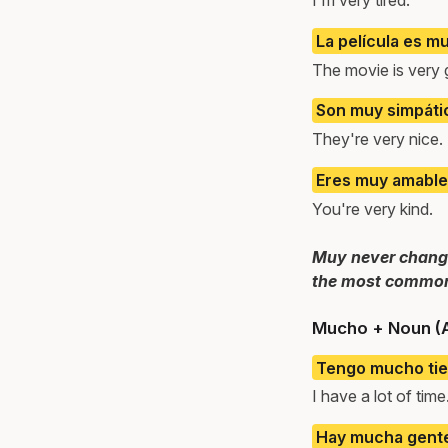
La película es m
The movie is very
Son muy simpáti
They're very nice.
Eres muy amable
You're very kind.
Muy never changes
the most common
Mucho + Noun (
Tengo mucho ti
I have a lot of time
Hay mucha gent