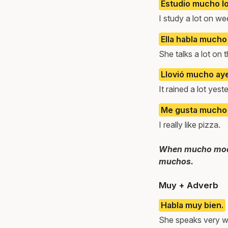
Estudio mucho lo
I study a lot on w
Ella habla mucho
She talks a lot on 
Llovió mucho aye
It rained a lot yest
Me gusta mucho l
I really like pizza.
When mucho modif
muchos.
Muy + Adverb
Habla muy bien.
She speaks very we