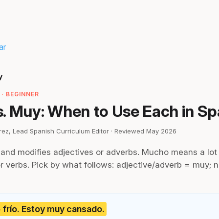
ar
y
· BEGINNER
. Muy: When to Use Each in Sp
irez, Lead Spanish Curriculum Editor · Reviewed May 2026
and modifies adjectives or adverbs. Mucho means a lot
r verbs. Pick by what follows: adjective/adverb = muy; 
frío. Estoy muy cansado.