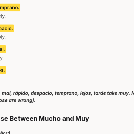
emprano.
ly.
acio.
ly.
al.
y.
s.
, mal, rápido, despacio, temprano, lejos, tarde take muy.
ose are wrong).
ose Between Mucho and Muy
 Word