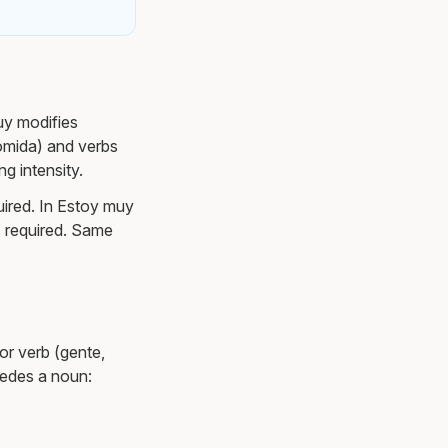
uy modifies
omida) and verbs
g intensity.
quired. In Estoy muy
is required. Same
or verb (gente,
cedes a noun: