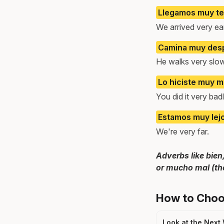
Llegamos muy t
We arrived very ear
Camina muy desp
He walks very slow
Lo hiciste muy m
You did it very badl
Estamos muy lejo
We're very far.
Adverbs like bien
or mucho mal (th
How to Cho
Look at the Next