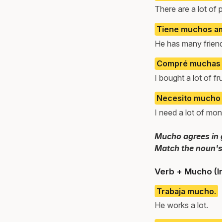
There are a lot of 
Tiene muchos am
He has many frien
Compré muchas 
I bought a lot of fru
Necesito mucho 
I need a lot of mon
Mucho agrees in 
Match the noun's
Verb + Mucho (I
Trabaja mucho.
He works a lot.